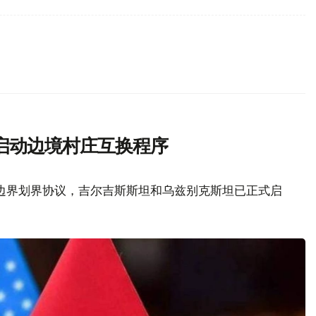
启动边境村庄互换程序
边界划界协议，吉尔吉斯斯坦和乌兹别克斯坦已正式启