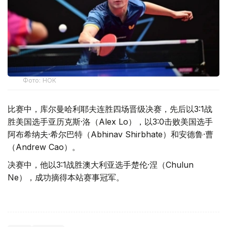
Фото: НОК
比赛中，库尔曼哈利耶夫连胜四场晋级决赛，先后以3:1战
胜美国选手亚历克斯·洛（Alex Lo），以3:0击败美国选手
阿布希纳夫·希尔巴特（Abhinav Shirbhate）和安德鲁·曹
（Andrew Cao）。
决赛中，他以3:1战胜澳大利亚选手楚伦·涅（Chulun
Ne），成功摘得本站赛事冠军。