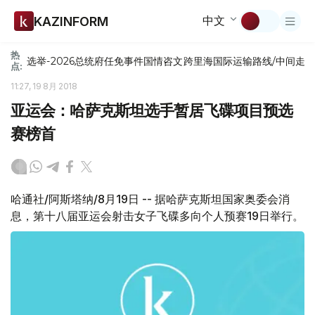
中文
KAZINFORM
热
选举-2026
总统府
任免
事件
国情咨文
跨里海国际运输路线/中间走
点:
11:27, 19 8月 2018
亚运会：哈萨克斯坦选手暂居飞碟项目预选
赛榜首
哈通社/阿斯塔纳/8月19日 -- 据哈萨克斯坦国家奥委会消
息，第十八届亚运会射击女子飞碟多向个人预赛19日举行。