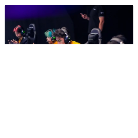
Фото: gofuture.games
随着赛事进入最后一个比赛日，各项目冠军归属也逐渐明
朗。东道主队伍Team KZ夺得数字射击冠军，Archangel
Michael问鼎数字格斗；数字足球卫冕冠军Quetzales-
Armadillos继续保留卫冕希望，MLBB项目则将迎来ONIC