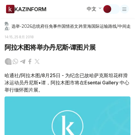
中文
KAZINFORM
热
选举-2026
总统府
任免
事件
国情咨文
跨里海国际运输路线/中间走
点:
14:15, 25 8月 2018
阿拉木图将举办丹尼斯•谭图片展
哈通社/阿拉木图/8月25日 - 为纪念已故哈萨克斯坦花样滑
冰运动员丹尼斯•谭，阿拉木图市将在Esentai Gallery 中心
举行缅怀图片展。