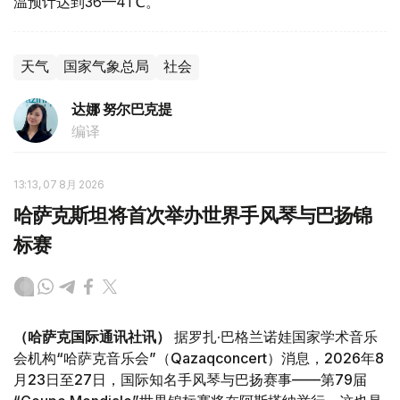
温预计达到36—41℃。
天气
国家气象总局
社会
达娜 努尔巴克提
编译
13:13, 07 8月 2026
哈萨克斯坦将首次举办世界手风琴与巴扬锦
标赛
（哈萨克国际通讯社讯）
据罗扎·巴格兰诺娃国家学术音乐
会机构“哈萨克音乐会”（Qazaqconcert）消息，2026年8
月23日至27日，国际知名手风琴与巴扬赛事——第79届