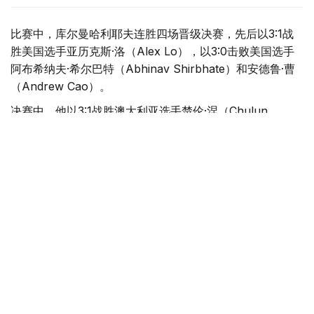
比赛中，库尔曼哈利耶夫连胜四场晋级决赛，先后以3:1战
胜美国选手亚历克斯·洛（Alex Lo），以3:0击败美国选手
阿布希纳夫·希尔巴特（Abhinav Shirbhate）和安德鲁·曹
（Andrew Cao）。
决赛中，他以3:1战胜澳大利亚选手楚伦·涅（Chulun
Ne），成功摘得本站赛事冠军。
体育
乒乓球
达娜 努尔巴克提
编译
08:01, 09 8月 2026