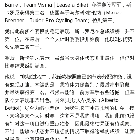
Barré，Team Visma | Lease a Bike）夺得赛段冠军，斯
卡罗尼获得第二名，德国车手马尔科·布伦纳（Marco
Brenner，Tudor Pro Cycling Team）位列第三。
凭借此前多个赛段的稳定表现，斯卡罗尼在总成绩榜上升至
第一位。在最后一个个人计时赛赛段开始前，他以3秒优势
领先第二名车手。
赛后，斯卡罗尼表示，虽然当天身体状态并非最佳，但仍对
比赛结果感到满意。
他说：“爬坡过程中，我始终按照自己的节奏分配体能，没
有勉强加速。幸运的是，我将体力保留到了最后冲刺阶段，
并最终获得第二名。虽然未能追上前方车手有些遗憾，但车
队今天表现非常出色。阿尔贝托·贝蒂奥尔（Alberto
Bettiol）尽全力缩小差距，为我争取了冲击胜利的机会。接
下来将迎来个人计时赛，这并不是我的强项，我们此前也没
有针对这一项目进行重点准备，因此最终结果还有待观察。
不过，能够在状态并不理想的情况下取得这样的成绩，让我
对最后一个赛段更有信心。”