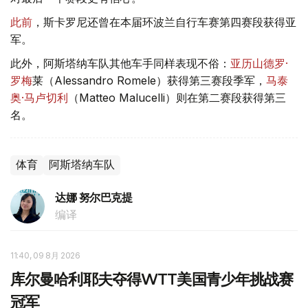
此前
，斯卡罗尼还曾在本届环波兰自行车赛第四赛段获得亚
军。
此外，阿斯塔纳车队其他车手同样表现不俗：
亚历山德罗·
罗梅
莱（Alessandro Romele）获得第三赛段季军，
马泰
奥·马卢切利
（Matteo Malucelli）则在第二赛段获得第三
名。
体育
阿斯塔纳车队
达娜 努尔巴克提
编译
11:40, 09 8月 2026
库尔曼哈利耶夫夺得WTT美国青少年挑战赛
冠军