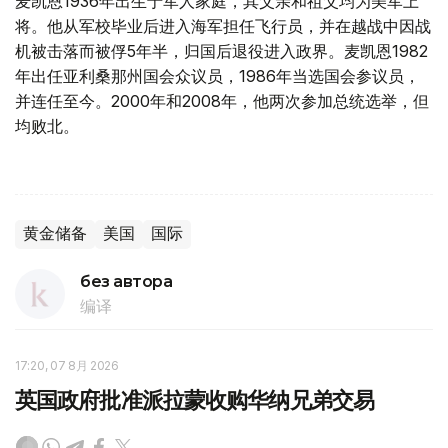
麦凯恩1936年出生于军人家庭，其父亲和祖父均为美军上
将。他从军校毕业后进入海军担任飞行员，并在越战中因战
机被击落而被俘5年半，归国后退役进入政界。麦凯恩1982
年出任亚利桑那州国会众议员，1986年当选国会参议员，
并连任至今。2000年和2008年，他两次参加总统选举，但
均败北。
黄金储备
美国
国际
без автора
编译
17:20, 07 8月 2026
英国政府批准派拉蒙收购华纳兄弟交易