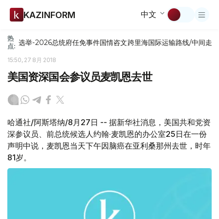
中文
KAZINFORM
热
选举-2026
总统府
任免
事件
国情咨文
跨里海国际运输路线/中间走
点:
15:50, 27 8月 2018
美国资深国会参议员麦凯恩去世
哈通社/阿斯塔纳/8月27日 -- 据新华社消息，美国共和党资
深参议员、前总统候选人约翰·麦凯恩的办公室25日在一份
声明中说，麦凯恩当天下午因脑癌在亚利桑那州去世，时年
81岁。