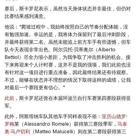
赛后，斯卡罗尼表示，虽然当天身体状态并非最佳，但仍对
比赛结果感到满意。
他说：“爬坡过程中，我始终按照自己的节奏分配体能，没
有勉强加速。幸运的是，我将体力保留到了最后冲刺阶段，
并最终获得第二名。虽然未能追上前方车手有些遗憾，但车
队今天表现非常出色。阿尔贝托·贝蒂奥尔（Alberto
Bettiol）尽全力缩小差距，为我争取了冲击胜利的机会。接
下来将迎来个人计时赛，这并不是我的强项，我们此前也没
有针对这一项目进行重点准备，因此最终结果还有待观察。
不过，能够在状态并不理想的情况下取得这样的成绩，让我
对最后一个赛段更有信心。”
此前
，斯卡罗尼还曾在本届环波兰自行车赛第四赛段获得亚
军。
此外，阿斯塔纳车队其他车手同样表现不俗：
亚历山德罗·
罗梅
莱（Alessandro Romele）获得第三赛段季军，
马泰
奥·马卢切利
（Matteo Malucelli）则在第二赛段获得第三