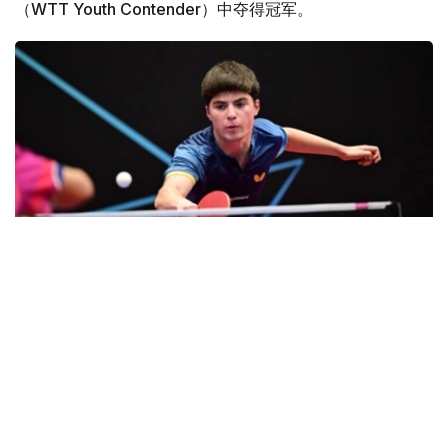
（WTT Youth Contender）中夺得冠军。
Фото: НОК
比赛中，库尔曼哈利耶夫连胜四场晋级决赛，先后以3:1战
胜美国选手亚历克斯·洛（Alex Lo），以3:0击败美国选手
阿布希纳夫·希尔巴特（Abhinav Shirbhate）和安德鲁·曹
（Andrew Cao）。