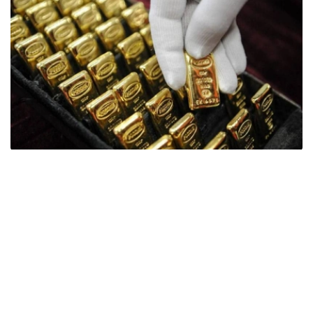
Фото: ӨзА
季度报告显示，哈萨克斯坦国家银行黄金储备增加了15吨。
波兰是2026年第二季度最大的黄金买家。该国在2026年第
二季度增加了51吨黄金储备。
中国购买了33吨黄金，乌兹别克斯坦购买了16吨，哈萨克
斯坦购买了15吨。约旦和捷克共和国的中央银行也分别增加
了6吨黄金储备。