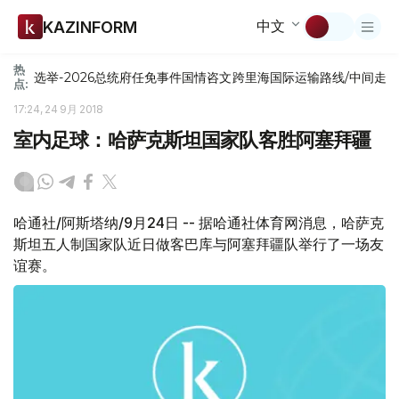
中文
KAZINFORM
热
选举-2026
总统府
任免
事件
国情咨文
跨里海国际运输路线/中间走
点:
17:24, 24 9月 2018
室内足球：哈萨克斯坦国家队客胜阿塞拜疆
哈通社/阿斯塔纳/9月24日 -- 据哈通社体育网消息，哈萨克
斯坦五人制国家队近日做客巴库与阿塞拜疆队举行了一场友
谊赛。