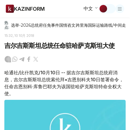
中文
KAZINFORM
热
选举-2026
总统府
任免
事件
国情咨文
跨里海国际运输路线/中间走
点:
15:32, 10 10月 2018
吉尔吉斯斯坦总统任命驻哈萨克斯坦大使
哈通社/比什凯克/10月10日 -- 据吉尔吉斯斯坦总统府消
息，吉尔吉斯斯坦总统索伦拜•吉恩别科夫10日签署命令，
任命吉恩别科·库鲁巴耶夫为该国驻哈萨克斯坦特命全权大
使。