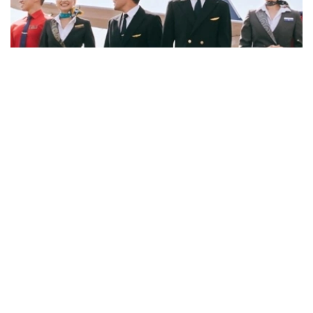
Фото: job.airastana.com
数据显示，飞行员的平均期望月薪约为239万坚戈，空乘人
员约为143万坚戈，发电站站长约为132万坚戈。
从招聘岗位来看，企业开出的最高薪资主要集中在软件架构
师、安全飞行监察工程师和市场营销与销售部门副主管等岗
位。其中，软件架构师平均月薪约112万坚戈，安全飞行监
察工程师约91万坚戈，市场营销与销售部门副主管约90万
坚戈。
与6月相比，7月平台招聘岗位数量下降3.8%，求职简历数
量则增长11.5%。劳动和社会保障部表示，这一变化符合夏
季就业市场特点，主要受高校毕业生集中进入就业市场及季