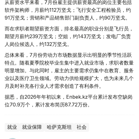
从薪资水平来看，7月份雇主提供薪资最高的岗位主要包括
软件架构师，月薪约112万坚戈；飞行安全工程检验员，约
91万坚戈；营销和产品销售部门副负责人，约90万坚戈。
而在求职者期望薪资方面，排名最高的职业分别是飞行员，
期望月薪约239万坚戈；空姐，约143万坚戈；发电厂负责
人岗位候选人，约132万坚戈。
总体来看，7月份劳动力市场数据显示出明显的季节性活跃
特点。随着夏季院校毕业生集中进入就业市场，求职者数量
明显增加。与此同时，雇主的主要需求仍集中在教育、服务
业以及医疗卫生领域。劳动力供给规模扩大，也为未来几个
月及时补充各行业人才需求创造了有利条件。
据悉，自2026年年初以来，Enbek.kz平台累计发布空缺岗
位70.9万个，累计发布简历87.72万份。
就业
就业保障
哈萨克斯坦
社会