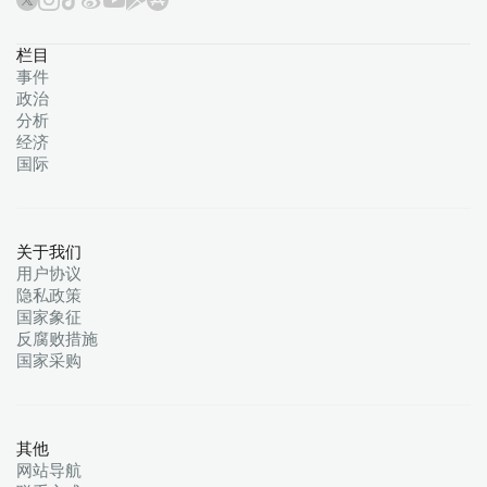
栏目
事件
政治
分析
经济
国际
关于我们
用户协议
隐私政策
国家象征
反腐败措施
国家采购
其他
网站导航