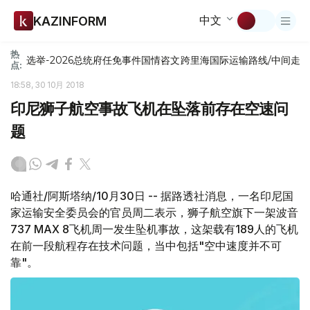
中文
KAZINFORM
热
选举-2026
总统府
任免
事件
国情咨文
跨里海国际运输路线/中间走
点:
18:58, 30 10月 2018
印尼狮子航空事故飞机在坠落前存在空速问
题
哈通社/阿斯塔纳/10月30日 -- 据路透社消息，一名印尼国
家运输安全委员会的官员周二表示，狮子航空旗下一架波音
737 MAX 8飞机周一发生坠机事故，这架载有189人的飞机
在前一段航程存在技术问题，当中包括"空中速度并不可
靠"。