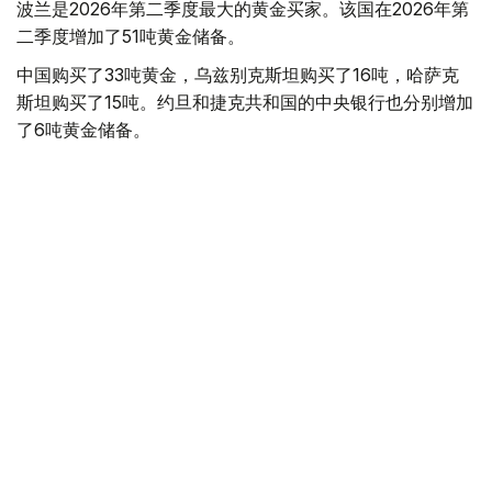
波兰是2026年第二季度最大的黄金买家。该国在2026年第
二季度增加了51吨黄金储备。
中国购买了33吨黄金，乌兹别克斯坦购买了16吨，哈萨克
斯坦购买了15吨。约旦和捷克共和国的中央银行也分别增加
了6吨黄金储备。
全球各国央行在第二季度共购买了约289吨黄金，比2025年
同期增长了62%。去年同期，黄金购买量约为178吨。
世界黄金协会称，黄金需求的增长受到地缘政治不确定性、
本季度贵金属价格下跌，以及各国寻求国际储备多元化等因
素的影响。
根据该协会进行的一项调查，89%的央行行长预计未来一
年全球黄金储备量将会增加。45%的受访者表示，他们的
国家计划增加黄金储备。
黄金储备
哈萨克斯坦
经济
央行
金融