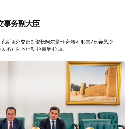
交事务副大臣
克斯坦外交部副部长阿尔曼·伊萨哈利耶夫7日会见沙
关系）阿卜杜勒·拉赫曼·拉西。