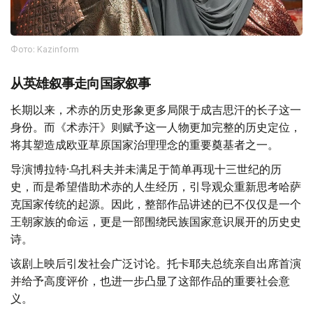
Фото: Kazinform
从英雄叙事走向国家叙事
长期以来，术赤的历史形象更多局限于成吉思汗的长子这一
身份。而《术赤汗》则赋予这一人物更加完整的历史定位，
将其塑造成欧亚草原国家治理理念的重要奠基者之一。
导演博拉特·乌扎科夫并未满足于简单再现十三世纪的历
史，而是希望借助术赤的人生经历，引导观众重新思考哈萨
克国家传统的起源。因此，整部作品讲述的已不仅仅是一个
王朝家族的命运，更是一部围绕民族国家意识展开的历史史
诗。
该剧上映后引发社会广泛讨论。托卡耶夫总统亲自出席首演
并给予高度评价，也进一步凸显了这部作品的重要社会意
义。