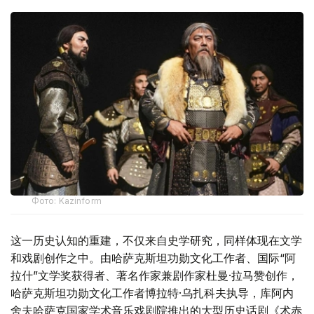
Фото: Kazinform
这一历史认知的重建，不仅来自史学研究，同样体现在文学
和戏剧创作之中。由哈萨克斯坦功勋文化工作者、国际“阿
拉什”文学奖获得者、著名作家兼剧作家杜曼·拉马赞创作，
哈萨克斯坦功勋文化工作者博拉特·乌扎科夫执导，库阿内
舍夫哈萨克国家学术音乐戏剧院推出的大型历史话剧《术赤