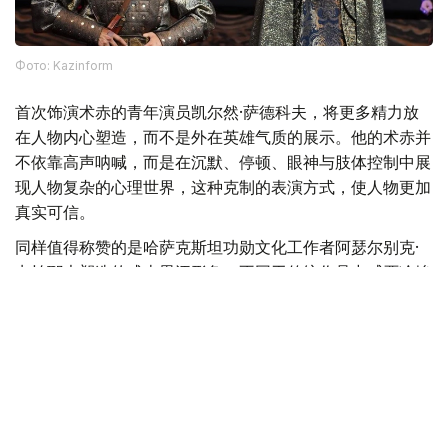
Фото: Kazinform
首次饰演术赤的青年演员凯尔然·萨德科夫，将更多精力放
在人物内心塑造，而不是外在英雄气质的展示。他的术赤并
不依靠高声呐喊，而是在沉默、停顿、眼神与肢体控制中展
现人物复杂的心理世界，这种克制的表演方式，使人物更加
真实可信。
同样值得称赞的是哈萨克斯坦功勋文化工作者阿瑟尔别克·
卡帕耶夫塑造的成吉思汗形象。不同于传统作品中威严冷峻
的帝王形象，他所塑造的成吉思汗更多展现出一位父亲、一
位政治家的理性与智慧，使这一经典历史人物呈现出新的艺
术生命。
此外，饰演托列的比尔然·朱尼索夫、饰演别克托梅什的别
吉姆努尔·卡利拉、饰演克特布哈的卡瑟姆汗·布格拜，以及
饰演少年拔都的阿勒肯·伊斯马伊勒等演员，也都为整部作