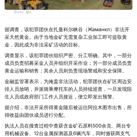
Фото: ҚМА
据调查，该犯罪团伙在扎曼科尔峡谷（Жаманкөл）非法开
采天然黄金。由于当地金矿无需复杂工业加工即可提取黄
金，因此成为非法采矿活动的目标。
调查显示，该犯罪团伙组织严密、分工明确。其中，一部分
成员负责招募采金人员并组织开采作业；另一部分成员负责
黄金运输和销售；其余人员则负责现场警戒和安全保障。
金融监管署表示，为掩盖非法活动，犯罪团伙在矿区周边安
排人员放哨，并派骑乘摩托车的人员持续巡查，一旦发现陌
生人员或政府部门工作人员接近，便立即发出预警。
据介绍，非法开采所得黄金随后被运往阿拉木图市出售，所
得收益由团伙成员进行分配。
执法人员在搜查过程中查获含金矿石原料500余克、两台专
用机械设备、12台金属探测器及6辆汽车，同时缴获两支气