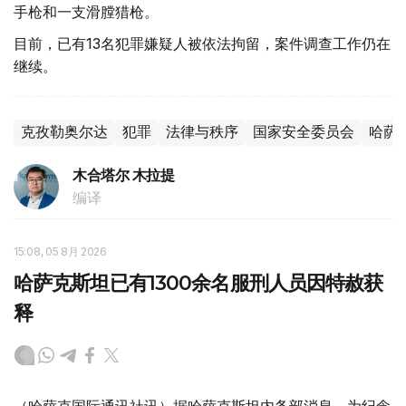
手枪和一支滑膛猎枪。
目前，已有13名犯罪嫌疑人被依法拘留，案件调查工作仍在
继续。
克孜勒奥尔达
犯罪
法律与秩序
国家安全委员会
哈萨
木合塔尔 木拉提
编译
15:08, 05 8月 2026
哈萨克斯坦已有1300余名服刑人员因特赦获
释
（哈萨克国际通讯社讯）据哈萨克斯坦内务部消息，为纪念