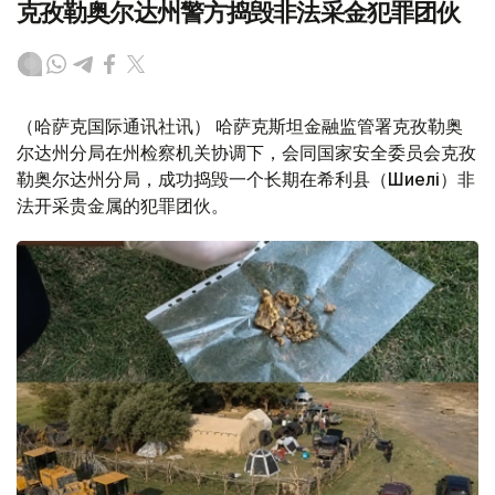
克孜勒奥尔达州警方捣毁非法采金犯罪团伙
（哈萨克国际通讯社讯） 哈萨克斯坦金融监管署克孜勒奥
尔达州分局在州检察机关协调下，会同国家安全委员会克孜
勒奥尔达州分局，成功捣毁一个长期在希利县（Шиелі）非
法开采贵金属的犯罪团伙。