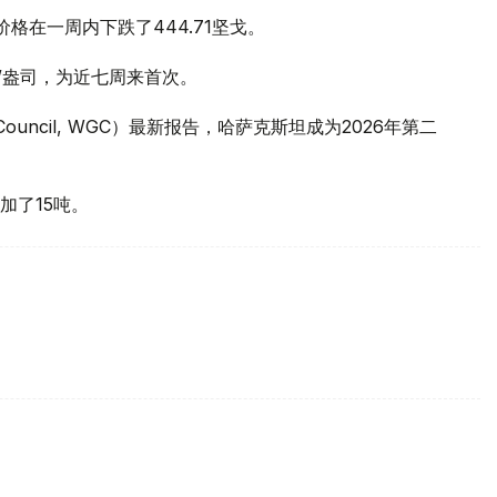
价格在一周内下跌了444.71坚戈。
元/盎司，为近七周来首次。
 Council, WGC）最新报告，哈萨克斯坦成为2026年第二
加了15吨。