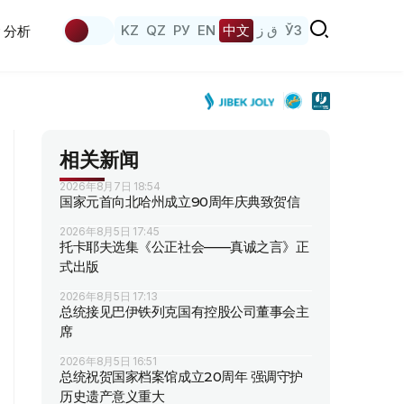
KZ
QZ
РУ
EN
中文
ق ز
ЎЗ
分析
相关新闻
2026年8月7日 18:54
国家元首向北哈州成立90周年庆典致贺信
2026年8月5日 17:45
托卡耶夫选集《公正社会——真诚之言》正
式出版
2026年8月5日 17:13
总统接见巴伊铁列克国有控股公司董事会主
席
2026年8月5日 16:51
总统祝贺国家档案馆成立20周年 强调守护
历史遗产意义重大