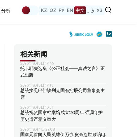
KZ
QZ
РУ
EN
中文
ق ز
ЎЗ
分析
相关新闻
2026年8月5日 17:45
托卡耶夫选集《公正社会——真诚之言》正
式出版
2026年8月5日 17:13
总统接见巴伊铁列克国有控股公司董事会主
席
2026年8月5日 16:51
总统祝贺国家档案馆成立20周年 强调守护
历史遗产意义重大
2026年8月4日 22:08
国家元首向人民英雄伊万·加皮奇逝世致唁电