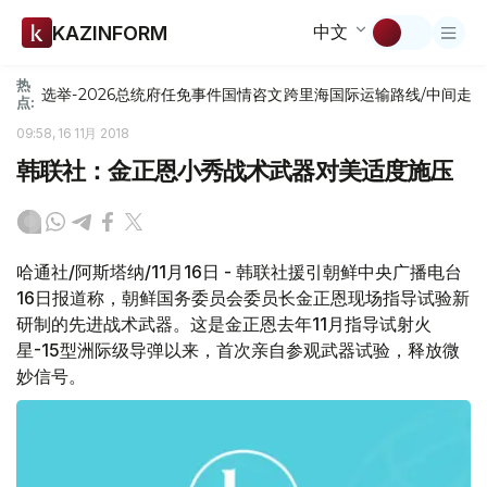
中文
KAZINFORM
热
选举-2026
总统府
任免
事件
国情咨文
跨里海国际运输路线/中间走
点:
09:58, 16 11月 2018
韩联社：金正恩小秀战术武器对美适度施压
哈通社/阿斯塔纳/11月16日 - 韩联社援引朝鲜中央广播电台
16日报道称，朝鲜国务委员会委员长金正恩现场指导试验新
研制的先进战术武器。这是金正恩去年11月指导试射火
星-15型洲际级导弹以来，首次亲自参观武器试验，释放微
妙信号。