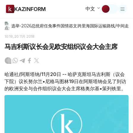
中文
KAZINFORM
热
选举-2026
总统府
任免
事件
国情咨文
跨里海国际运输路线/中间走
点:
10:19, 20 11月 2018
马吉利斯议长会见欧安组织议会大会主席
哈通社/阿斯塔纳/11月20日 -- 哈萨克斯坦马吉利斯（议会
下院）议长努尔兰•尼格马图林19日在阿斯塔纳会见了到访
的欧洲安全与合作组织议会大会主席格奥尔基•策列铁里。