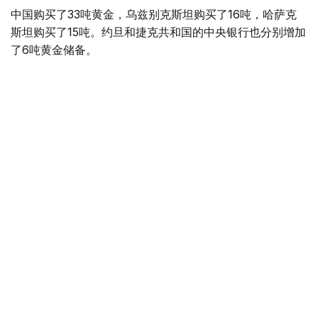
中国购买了33吨黄金，乌兹别克斯坦购买了16吨，哈萨克
斯坦购买了15吨。约旦和捷克共和国的中央银行也分别增加
了6吨黄金储备。
全球各国央行在第二季度共购买了约289吨黄金，比2025年
同期增长了62%。去年同期，黄金购买量约为178吨。
世界黄金协会称，黄金需求的增长受到地缘政治不确定性、
本季度贵金属价格下跌，以及各国寻求国际储备多元化等因
素的影响。
根据该协会进行的一项调查，89%的央行行长预计未来一
年全球黄金储备量将会增加。45%的受访者表示，他们的
国家计划增加黄金储备。
黄金储备
哈萨克斯坦
经济
央行
金融
木合塔尔 哈力木拉
编译