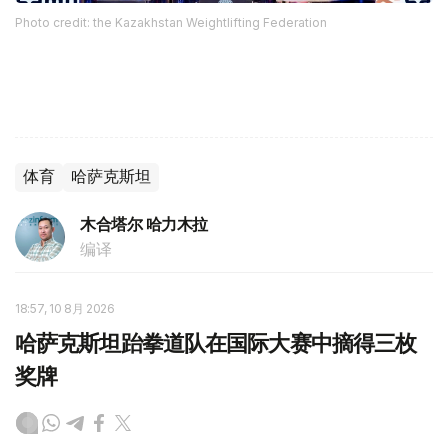
Photo credit: the Kazakhstan Weightlifting Federation
体育
哈萨克斯坦
木合塔尔 哈力木拉
编译
18:57, 10 8月 2026
哈萨克斯坦跆拳道队在国际大赛中摘得三枚
奖牌