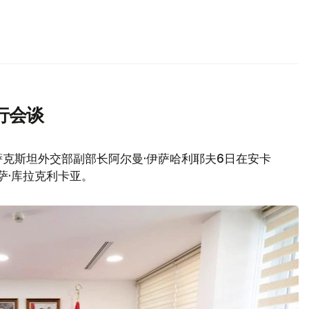
行会谈
克斯坦外交部副部长阿尔曼·伊萨哈利耶夫6日在安卡
萨·库拉克利卡亚。