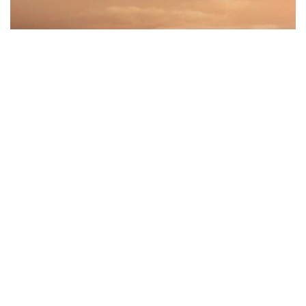
Фото: sunexpress.com
据机场方面称，新航线的开通将加强哈萨克斯坦和土耳其之
间的旅游、商务和文化联系，并拓展阿拉木图国际航线的覆
盖范围。
航班由SunExpress航空公司波音737-800客机执飞，将每
周运营两次（周二和周五）。
航班将于21:00从伊兹密尔起飞，次日05:00抵达阿拉木
图。返程航班将于每周三和周六6:25从阿拉木图起飞，当地
时间9:50抵达伊兹密尔。