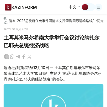
中文
KAZINFORM
热
选举-2026
总统府
任免
事件
国情咨文
跨里海国际运输路线/中间走
点:
19:23, 10 12月 2018
土耳其米马尔希南大学举行会议讨论纳扎尔
巴耶夫总统经济战略
哈通社/阿斯塔纳/12月10日 -- 土耳其伊斯坦布尔市米马尔
希南建筑艺术大学10日举行主题为"哈萨克斯坦总统努尔苏
丹·纳扎尔巴耶夫的经济战略"的会议。