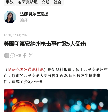
事故
哈萨克斯坦
交通
社会
达娜 努尔巴克提
编译
17:20, 27 4月 2026
美国印第安纳州枪击事件致5人受伤
（
哈萨克国际通讯社讯
）据新华社报道，位于印第安纳州布
卢明顿市的印第安纳大学分校附近26日凌晨发生枪击事
件，造成至少5人受伤。