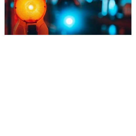
Фото: Kazinform
布卢明顿市警察局局长迈克·迪克霍夫在记者会上说，所有
伤者均已送医救治，伤情稳定。
此前官方通报称枪击案造成9人受伤。据美媒报道，伤者人
数比初期减少是由于部分伤员并非因枪击受伤，有些是在逃
离现场避险时受伤，故不计入其中。
当地时间当天凌晨，警方接到报警赶赴现场。案发时现场街
道聚集大量庆祝人群，枪击发生后人群立即四散逃离。警方
在现场发现弹壳，初步判断两名嫌疑人均为男性。调查人员