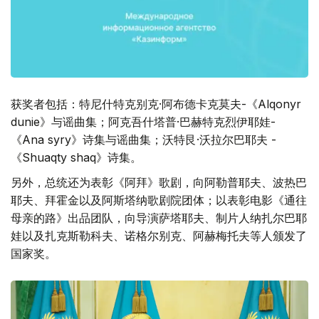
获奖者包括：特尼什特克别克·阿布德卡克莫夫-《Alqonyr
dunie》与谣曲集；阿克吾什塔普·巴赫特克烈伊耶娃-
《Ana syry》诗集与谣曲集；沃特艮·沃拉尔巴耶夫 -
《Shuaqty shaq》诗集。
另外，总统还为表彰《阿拜》歌剧，向阿勒普耶夫、波热巴
耶夫、拜霍金以及阿斯塔纳歌剧院团体；以表彰电影《通往
母亲的路》出品团队，向导演萨塔耶夫、制片人纳扎尔巴耶
娃以及扎克斯勒科夫、诺格尔别克、阿赫梅托夫等人颁发了
国家奖。