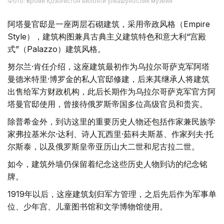
Фото: Ғарбий Қозоғистон вилояти ўлкашунослик музейи
阿塔曼官邸是一座两层石砌建筑，采用帝政风格（Empire
Style），建筑构图兼具古典主义建筑特色和意大利“宫殿
式”（Palazzo）建筑风格。
努尔兰·肯任介绍，这座建筑最初作为乌拉尔哥萨克军阿塔
曼德米特里·博罗金的私人官邸修建，后来其继承人将建筑
出售给军方财政机构，此后长期作为乌拉尔哥萨克军官方阿
塔曼官邸使用，曾接待俄罗斯帝国多位高级官员和贵宾。
除普希金外，到访这里的重要历史人物还包括作家兼民族学
家弗拉基米尔·达利、诗人瓦西里·茹科夫斯基、作家列夫·托
尔斯泰，以及俄罗斯皇帝亚历山大二世和尼古拉二世。
如今，建筑外墙仍保留着纪念这些历史人物到访的纪念铭
牌。
1919年以后，这座建筑划归军方管理，之后先后作为军事单
位、少年宫、儿童图书馆和文学博物馆使用。