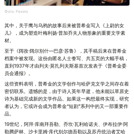
Фото: Pexels
其中，关于鹰与乌鸦的故事后来被普希金写入《上尉的女
儿》，成为塑造叶梅利扬·普加乔夫人物形象的重要文学素
材。
至于《阔孜·阔尔别什—巴彦·苏鲁》，其手稿后来在普希金
档案中被发现。这份由匿名人士誊写、共五页的大幅手稿，
直到1937年才由列夫·莫扎列夫斯基首次发表于《普希金委
员会通报》。
这些资料表明，普希金的文学创作与哈萨克文学之间存在着
密切联系。遗憾的是，由于诗人英年早逝，他未能以草原史
诗为基础完成新的文学作品。如果这一构想最终实现，研究
者认为，它或许会成为普希金“短剧”系列中的又一部重要作
品。
19世纪，阿拜·库南拜吾勒、乔坎·瓦利哈诺夫、伊布拉伊·阿
勒腾萨林、沙卡里姆·库代别尔德吾勒以及苏丹统治者艾哈