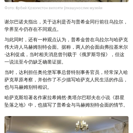
Фото: Ғарбий Қозоғистон вилояти ўлкашунослик музейи
谢尔巴诺夫指出，关于达利是否与普希金同行前往乌拉尔，
学界至今仍存在不同观点。
与此同时，还有一种观点认为，普希金曾在乌拉尔与哈萨克
伟大诗人马赫姆别特会面。据称，两人的会面由弗拉基米尔
·达利促成，当时相关消息曾刊载于《俄罗斯导报》，但这
一说法至今仍缺乏确凿证据。
当时，达利担任奥伦堡军事总督特别事务官员，经常深入哈
萨克草原考察，并创作了不少描写哈萨克人民生活的作品，
也与马赫姆别特相识。
哈萨克斯坦著名作家拉希姆然·奥塔尔巴耶夫在小说《群星
坠落之地》中，也描写了普希金与马赫姆别特会面的情节。