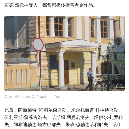
迈德·然托林等人，都曾积极传播普希金作品。
Фото: Ғайсағали Сейтақ/Kazinform
此后，阿赫梅特··拜图尔森吾勒、米尔扎赫普·杜拉特吾勒、
伊利亚斯·詹苏古洛夫、哈斯姆·阿曼若洛夫、塔伊尔·扎罗科
夫、阿布迪勒达·塔吉巴耶夫、朱班·穆勒达哈利耶夫、哈伊