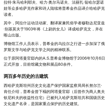
拉特·朱马哈利耶夫、哈力·奥尔马诺夫、法丽扎·翁哈尔瑟诺
娃等众多哈萨克作家和诗人陆续将普希金作品译介给哈萨克
读者。
其中，阿拉什运动活动家、翻译家兼民俗学者穆勒达尼亚兹
·别基莫夫于1903年将《上尉的女儿》译成哈萨克文，并在
喀山出版。
博物馆工作人员表示，普希金的乌拉尔之行进一步加深了俄
罗斯文学与哈萨克文学之间的精神联系。
位于原阿塔曼官邸内的A.S.普希金博物馆于2006年10月6日
正式开放，目前馆藏文物和展品80余件。
两百多年历史的古建筑
西哈萨克斯坦州历史文化遗产保护国家监察局局长努尔兰·
肯任介绍，普希金曾下榻的阿塔曼官邸（后曾作为商人奥夫
钦尼科夫的收益性住宅）已被列入哈萨克斯坦共和国级历史
文化遗产名录，是国家重点保护的历史建筑。