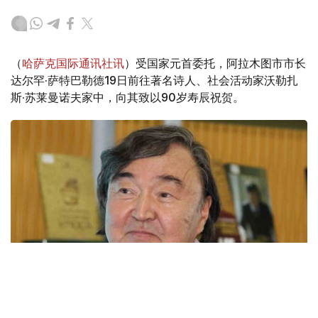
（
哈萨克国际通讯社讯
）受国家元首委托，阿拉木图市市长
达尔罕·萨特巴勒德19日前往著名诗人、社会活动家沃勒扎
斯·苏莱曼诺夫家中，向其致以90岁寿辰祝贺。
Фото: adebiportal.kz