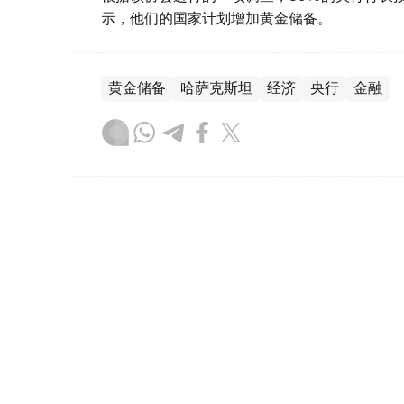
示，他们的国家计划增加黄金储备。
黄金储备
哈萨克斯坦
经济
央行
金融
木合塔尔 哈力木拉
编译
12:31, 30 7月 2026
黄金价格一周小幅回落 国内金价
（哈萨克国际通讯社讯）哈萨克斯坦央行——