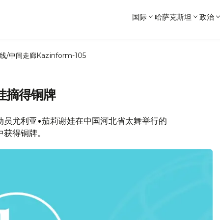
国际
哈萨克斯坦
政治
线/中间走廊
Kazinform-105
娃摘得铜牌
斯坦运动员尤利亚•茄莉谢娃在中国河北省太舞举行的
赛中获得铜牌。