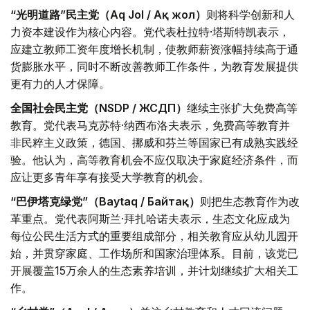
“光明道路”民主党（Aq Jol / Ақ жол）
则将科学创新和人
力资本建设作为核心内容。党代表杜拉特·塔斯特凯表示，
应建立教师工资年度增长机制，使教师薪资涨幅持续高于通
货膨胀水平，同时不断改善教师工作条件，为教育发展提供
更有力的人才保障。
全国社会民主党（NSDP / ЖСДП）
继续主张扩大免费高等
教育。党代表马克苏特·纳西布洛夫表示，免费高等教育并
非民粹主义政策，德国、挪威和芬兰等国家已有成熟实践经
验。他认为，高等教育机会不应仅取决于家庭经济条件，而
应让更多青年享有接受大学教育的机会。
“巴伊塔克绿党”（Baytaq / Байтақ）
则把生态教育作为改
革重点。党代表阿斯兰·拜扎哈诺夫表示，生态文化应成为
每位公民生活方式的重要组成部分，相关教育应从幼儿园开
始，并贯穿家庭、工作场所和国家治理体系。目前，该党已
开展覆盖15万余人的生态素养培训，并计划继续扩大相关工
作。