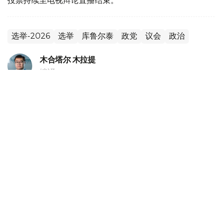
投票持续至电视辩论直播结束。
选举-2026
选举
库鲁尔泰
政党
议会
政治
木合塔尔 木拉提
编译
20:18, 05 8月 2026
哈萨克斯坦副外长会见独联体第一副秘书长
（
哈萨克国际通讯社讯
）据外交部消息，哈萨克斯坦外交部
副部长阿勒别克·库安特洛夫5日会见独联体第一副秘书长伊
戈尔·彼得里申科。