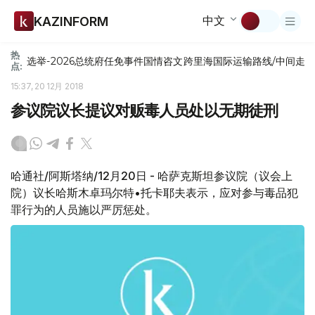
中文
KAZINFORM
热
选举-2026
总统府
任免
事件
国情咨文
跨里海国际运输路线/中间走
点:
15:37, 20 12月 2018
参议院议长提议对贩毒人员处以无期徒刑
哈通社/阿斯塔纳/12月20日 - 哈萨克斯坦参议院（议会上
院）议长哈斯木卓玛尔特•托卡耶夫表示，应对参与毒品犯
罪行为的人员施以严厉惩处。