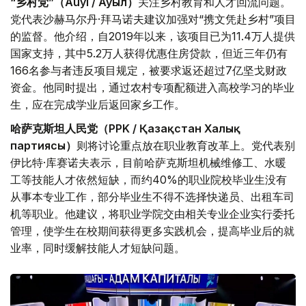
“乡村党”（Auyl / Ауыл）
关注乡村教育和人才回流问题。
党代表沙赫马尔丹·拜马诺夫建议加强对“携文凭赴乡村”项目
的监督。他介绍，自2019年以来，该项目已为11.4万人提供
国家支持，其中5.2万人获得优惠住房贷款，但近三年仍有
166名参与者违反项目规定，被要求返还超过7亿坚戈财政
资金。他同时提出，通过农村专项配额进入高校学习的毕业
生，应在完成学业后返回家乡工作。
哈萨克斯坦人民党（PPK / Қазақстан Халық
партиясы）
则将讨论重点放在职业教育改革上。党代表别
伊比特·库赛诺夫表示，目前哈萨克斯坦机械维修工、水暖
工等技能人才依然短缺，而约40%的职业院校毕业生没有
从事本专业工作，部分毕业生不得不选择快递员、出租车司
机等职业。他建议，将职业学院交由相关专业企业实行委托
管理，使学生在校期间获得更多实践机会，提高毕业后的就
业率，同时缓解技能人才短缺问题。