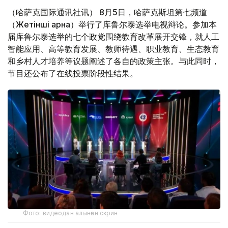
（哈萨克国际通讯社讯） 8月5日，哈萨克斯坦第七频道
（Жетінші арна）举行了库鲁尔泰选举电视辩论。参加本
届库鲁尔泰选举的七个政党围绕教育改革展开交锋，就人工
智能应用、高等教育发展、教师待遇、职业教育、生态教育
和乡村人才培养等议题阐述了各自的政策主张。与此同时，
节目还公布了在线投票阶段性结果。
Фото: видеодан алынған скрин