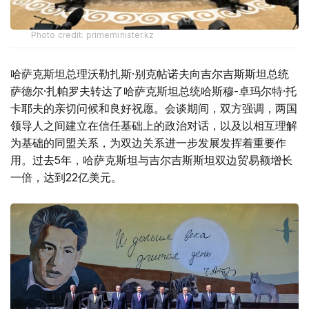
Photo credit: primeminister.kz
哈萨克斯坦总理沃勒扎斯·别克帖诺夫向吉尔吉斯斯坦总统
萨德尔·扎帕罗夫转达了哈萨克斯坦总统哈斯穆-卓玛尔特·托
卡耶夫的亲切问候和良好祝愿。会谈期间，双方强调，两国
领导人之间建立在信任基础上的政治对话，以及以相互理解
为基础的同盟关系，为双边关系进一步发展发挥着重要作
用。过去5年，哈萨克斯坦与吉尔吉斯斯坦双边贸易额增长
一倍，达到22亿美元。