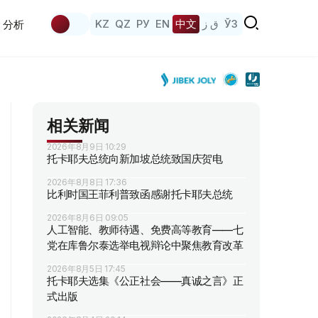
KZ
QZ
РУ
EN
中文
ق ز
ЎЗ
分析
相关新闻
2026年8月9日 10:29
托卡耶夫总统向新加坡总统致国庆贺电
2026年8月8日 17:36
比利时国王菲利普致函感谢托卡耶夫总统
2026年8月6日 09:05
人工智能、教师待遇、免费高等教育——七
党在库鲁尔泰选举电视辩论中聚焦教育改革
2026年8月5日 17:45
托卡耶夫选集《公正社会——真诚之言》正
式出版