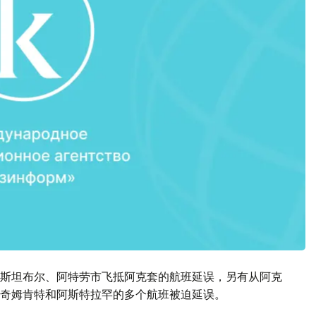
斯坦布尔、阿特劳市飞抵阿克套的航班延误，另有从阿克
奇姆肯特和阿斯特拉罕的多个航班被迫延误。