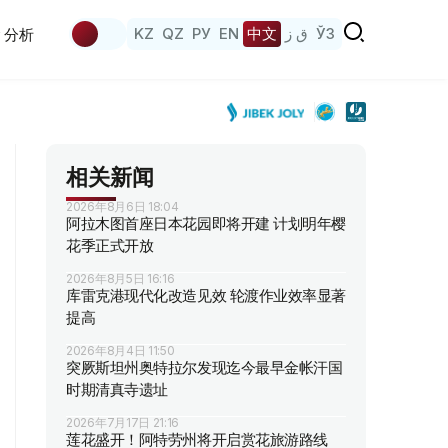
KZ
QZ
РУ
EN
中文
ق ز
ЎЗ
分析
相关新闻
2026年8月6日 18:04
阿拉木图首座日本花园即将开建 计划明年樱
花季正式开放
2026年8月5日 16:16
库雷克港现代化改造见效 轮渡作业效率显著
提高
2026年8月4日 11:50
突厥斯坦州奥特拉尔发现迄今最早金帐汗国
时期清真寺遗址
2026年7月17日 21:16
莲花盛开！阿特劳州将开启赏花旅游路线