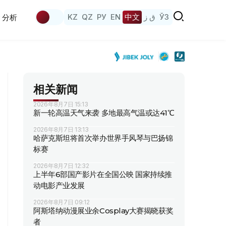
KZ
QZ
РУ
EN
中文
ق ز
ЎЗ
分析
相关新闻
2026年8月7日 15:13
新一轮高温天气来袭 多地最高气温或达41℃
2026年8月7日 13:13
哈萨克斯坦将首次举办世界手风琴与巴扬锦
标赛
2026年8月7日 12:32
上半年6部国产影片在全国公映 国家持续推
动电影产业发展
2026年8月7日 09:12
阿斯塔纳动漫展业余Cosplay大赛揭晓获奖
者