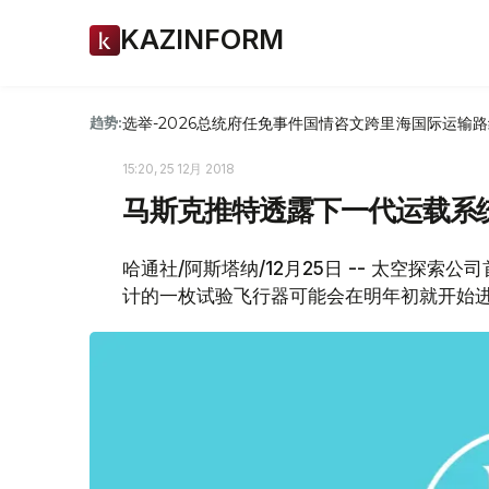
KAZINFORM
选举-2026
总统府
任免
事件
国情咨文
跨里海国际运输路
趋势:
15:20, 25 12月 2018
马斯克推特透露下一代运载系
哈通社/阿斯塔纳/12月25日 -- 太空探
计的一枚试验飞行器可能会在明年初就开始