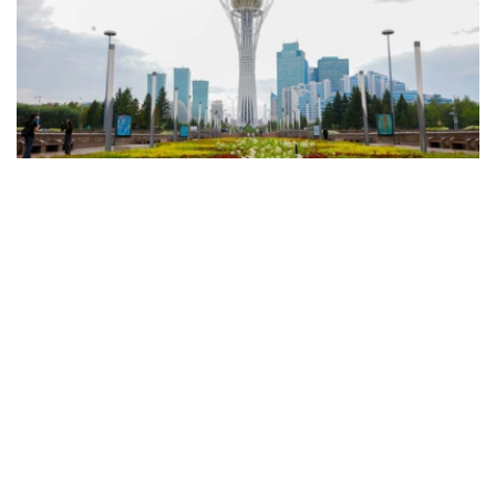
Фото: Солтан Жексенбеков / Kazinform
天气预报显示，预计将有降雨和雷暴，东部地区将出现暴
雨、冰雹、暴风雨和大风天气。只有西部和西北部地区预计
不会有降水。
此外，由于来自伊朗的热气团抵达，全国大部分地区的高温
天气将再次加剧。
西部和西北部白天最高气温将达38至43℃，而南部地区最
高气温预计达36-41℃。