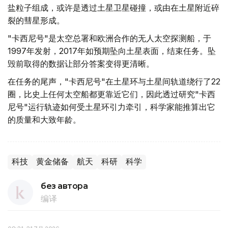
盐粒子组成，或许是透过土星卫星碰撞，或由在土星附近碎
裂的彗星形成。
"卡西尼号"是太空总署和欧洲合作的无人太空探测船，于
1997年发射，2017年如预期坠向土星表面，结束任务。坠
毁前取得的数据让部分答案变得更清晰。
在任务的尾声，"卡西尼号"在土星环与土星间轨道绕行了22
圈，比史上任何太空船都更靠近它们，因此透过研究"卡西
尼号"运行轨迹如何受土星环引力牵引，科学家能推算出它
的质量和大致年龄。
科技
黄金储备
航天
科研
科学
без автора
编译