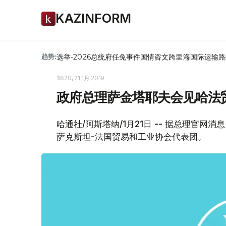
KAZINFORM
选举-2026
总统府
任免
事件
国情咨文
跨里海国际运输路
趋势:
18:20, 21 1月 2019
政府总理萨金塔耶夫会见哈法
哈通社/阿斯塔纳/1月21日 -- 据总理官网
萨克斯坦-法国贸易和工业协会代表团。