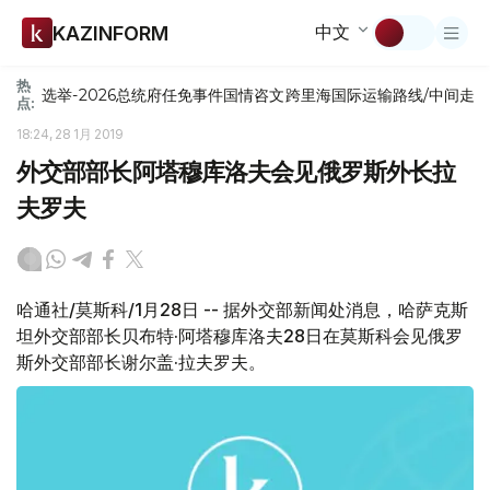
中文
KAZINFORM
热
选举-2026
总统府
任免
事件
国情咨文
跨里海国际运输路线/中间走
点:
18:24, 28 1月 2019
外交部部长阿塔穆库洛夫会见俄罗斯外长拉
夫罗夫
哈通社/莫斯科/1月28日 -- 据外交部新闻处消息，哈萨克斯
坦外交部部长贝布特·阿塔穆库洛夫28日在莫斯科会见俄罗
斯外交部部长谢尔盖·拉夫罗夫。