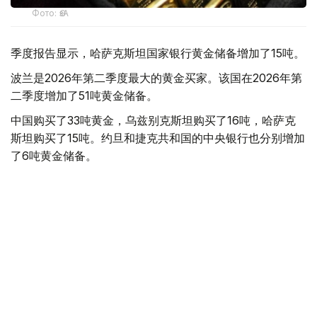
Фото: ӨзА
季度报告显示，哈萨克斯坦国家银行黄金储备增加了15吨。
波兰是2026年第二季度最大的黄金买家。该国在2026年第
二季度增加了51吨黄金储备。
中国购买了33吨黄金，乌兹别克斯坦购买了16吨，哈萨克
斯坦购买了15吨。约旦和捷克共和国的中央银行也分别增加
了6吨黄金储备。
全球各国央行在第二季度共购买了约289吨黄金，比2025年
同期增长了62%。去年同期，黄金购买量约为178吨。
世界黄金协会称，黄金需求的增长受到地缘政治不确定性、
本季度贵金属价格下跌，以及各国寻求国际储备多元化等因
素的影响。
根据该协会进行的一项调查，89%的央行行长预计未来一
年全球黄金储备量将会增加。45%的受访者表示，他们的