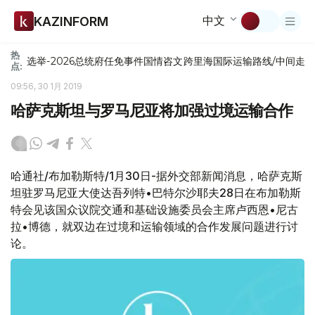
中文
KAZINFORM
热
选举-2026
总统府
任免
事件
国情咨文
跨里海国际运输路线/中间走
点:
09:56, 30 1月 2019
哈萨克斯坦与罗马尼亚将加强过境运输合作
哈通社/布加勒斯特/1月30日-据外交部新闻消息，哈萨克斯
坦驻罗马尼亚大使达吾列特•巴特尔沙耶夫28日在布加勒斯
特会见该国众议院交通和基础设施委员会主席卢西恩•尼古
拉•博德，就双边在过境和运输领域的合作发展问题进行讨
论。