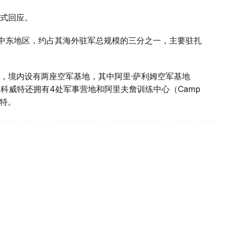
式回应。
中东地区，约占其海外驻军总规模的三分之一，主要驻扎
，境内设有两座空军基地，其中阿里·萨利姆空军基地
基地。此外，科威特还拥有4处军事营地和阿里夫詹训练中心（Camp
威特。