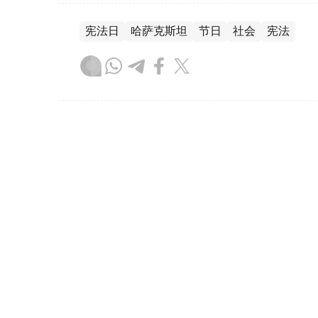
宪法日
哈萨克斯坦
节日
社会
宪法
木合塔尔 哈力木拉
编译
09:01, 09 7月 2026
今天是水务工作者职业节：哈
（哈萨克国际通讯社讯）7月9日是哈萨克斯
续消融、跨境河流水资源管理压力加大以及
发展的重要议题。值此职业节之际，记者梳