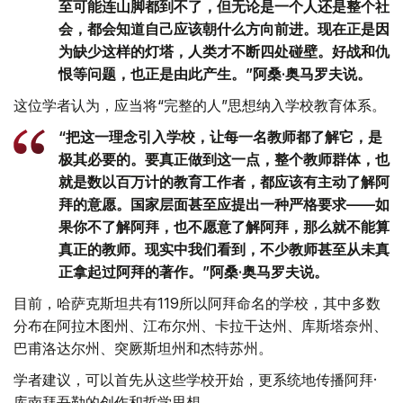
至可能连山脚都到不了，但无论是一个人还是整个社
会，都会知道自己应该朝什么方向前进。现在正是因
为缺少这样的灯塔，人类才不断四处碰壁。好战和仇
恨等问题，也正是由此产生。”阿桑·奥马罗夫说。
这位学者认为，应当将“完整的人”思想纳入学校教育体系。
“把这一理念引入学校，让每一名教师都了解它，是
极其必要的。要真正做到这一点，整个教师群体，也
就是数以百万计的教育工作者，都应该有主动了解阿
拜的意愿。国家层面甚至应提出一种严格要求——如
果你不了解阿拜，也不愿意了解阿拜，那么就不能算
真正的教师。现实中我们看到，不少教师甚至从未真
正拿起过阿拜的著作。”阿桑·奥马罗夫说。
目前，哈萨克斯坦共有119所以阿拜命名的学校，其中多数
分布在阿拉木图州、江布尔州、卡拉干达州、库斯塔奈州、
巴甫洛达尔州、突厥斯坦州和杰特苏州。
学者建议，可以首先从这些学校开始，更系统地传播阿拜·
库南拜吾勒的创作和哲学思想。