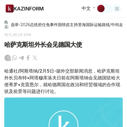
中文
KAZINFORM
热
选举-2026
总统府
任免
事件
国情咨文
跨里海国际运输路线/中间走
点:
10:11, 05 2月 2019
哈萨克斯坦外长会见德国大使
哈通社/阿斯塔纳/2月5日-据外交部新闻消息，哈萨克斯坦
外长贝布特•阿塔穆库洛夫日前在阿斯塔纳会见德国驻哈大
使蒂罗•克雷恩尔，就哈德两国在政治和经贸领域的合作现
状及前景等问题进行讨论。