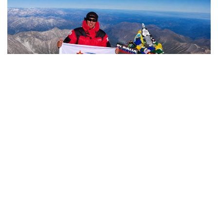
Фото: Министерство обороны РК
哈萨克斯坦
国防部
达娜 努尔巴克提
编译