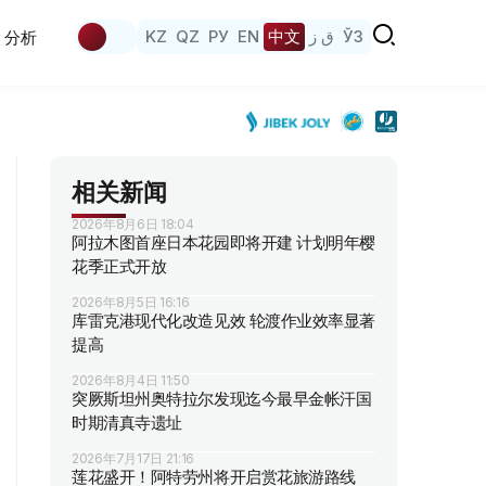
KZ
QZ
РУ
EN
中文
ق ز
ЎЗ
分析
相关新闻
2026年8月6日 18:04
阿拉木图首座日本花园即将开建 计划明年樱
花季正式开放
2026年8月5日 16:16
库雷克港现代化改造见效 轮渡作业效率显著
提高
2026年8月4日 11:50
突厥斯坦州奥特拉尔发现迄今最早金帐汗国
时期清真寺遗址
2026年7月17日 21:16
莲花盛开！阿特劳州将开启赏花旅游路线