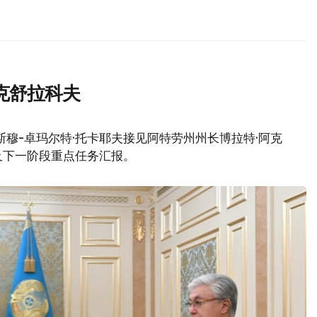
克舒拉科夫
穆-卓玛尔特·托卡耶夫接见阿特劳州州长博拉特·阿克
及下一阶段重点任务汇报。