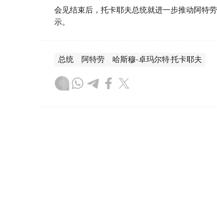
会见结束后，托卡耶夫总统就进一步推动阿特劳
示。
总统
阿特劳
哈斯穆-卓玛尔特·托卡耶夫
达娜 努尔巴克提
编译
21:16, 17 7月 2026
莲花盛开！阿特劳州将开启赏