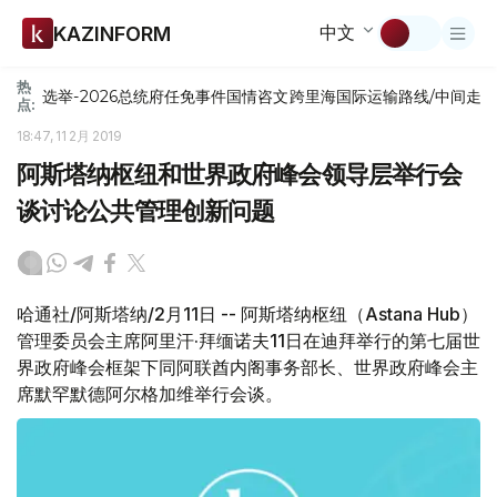
中文
KAZINFORM
热
选举-2026
总统府
任免
事件
国情咨文
跨里海国际运输路线/中间走
点:
18:47, 11 2月 2019
阿斯塔纳枢纽和世界政府峰会领导层举行会
谈讨论公共管理创新问题
哈通社/阿斯塔纳/2月11日 -- 阿斯塔纳枢纽（Astana Hub）
管理委员会主席阿里汗·拜缅诺夫11日在迪拜举行的第七届世
界政府峰会框架下同阿联酋内阁事务部长、世界政府峰会主
席默罕默德阿尔格加维举行会谈。