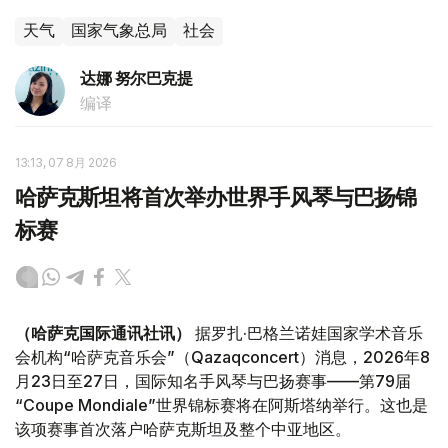
天气
国家气象总局
社会
达娜 努尔巴克提
编译
13:13, 07 8月 2026
哈萨克斯坦将首次举办世界手风琴与巴扬锦
标赛
（哈萨克国际通讯社讯）
据罗扎·巴格兰诺娃国家学术音乐
会机构“哈萨克音乐会”（Qazaqconcert）消息，2026年8
月23日至27日，国际知名手风琴与巴扬赛事——第79届
“Coupe Mondiale”世界锦标赛将在阿斯塔纳举行。这也是
该项赛事首次落户哈萨克斯坦及整个中亚地区。