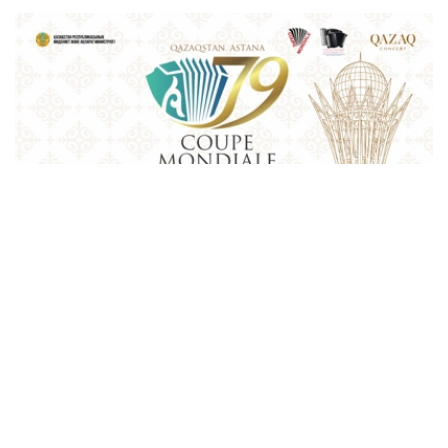
Фото: Қазақконцерт
本届赛事将在哈萨克斯坦文化和信息部支持下，于阿斯塔纳
中央音乐厅举办。赛事期间，第156届国际手风琴联盟
（Confédération Internationale des Accordéonistes，
CIA）代表大会也将同期举行。
“Coupe Mondiale”创办于1938年，是全球历史最悠久、最
具影响力的手风琴与巴扬国际赛事之一，长期以来汇聚来自