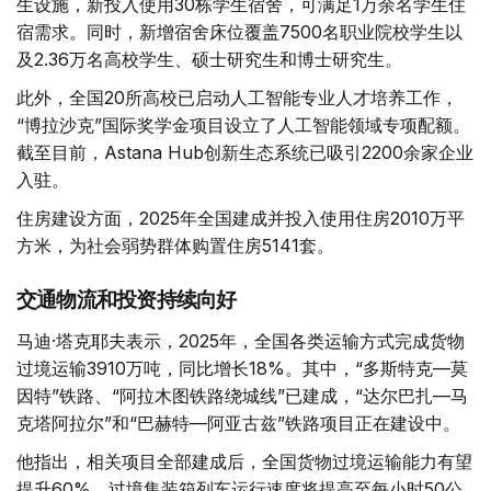
生设施，新投入使用30栋学生宿舍，可满足1万余名学生住
宿需求。同时，新增宿舍床位覆盖7500名职业院校学生以
及2.36万名高校学生、硕士研究生和博士研究生。
此外，全国20所高校已启动人工智能专业人才培养工作，
“博拉沙克”国际奖学金项目设立了人工智能领域专项配额。
截至目前，Astana Hub创新生态系统已吸引2200余家企业
入驻。
住房建设方面，2025年全国建成并投入使用住房2010万平
方米，为社会弱势群体购置住房5141套。
交通物流和投资持续向好
马迪·塔克耶夫表示，2025年，全国各类运输方式完成货物
过境运输3910万吨，同比增长18%。其中，“多斯特克—莫
因特”铁路、“阿拉木图铁路绕城线”已建成，“达尔巴扎—马
克塔阿拉尔”和“巴赫特—阿亚古兹”铁路项目正在建设中。
他指出，相关项目全部建成后，全国货物过境运输能力有望
提升60%，过境集装箱列车运行速度将提高至每小时50公