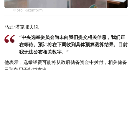
Фото: Kazinform
马迪·塔克耶夫说：
“中央选举委员会尚未向我们提交相关信息，我们正
在等待。预计将在下周收到具体预算测算结果。目前
我无法公布相关数字。”
他表示，选举经费可能将从政府储备资金中拨付，相关储备
已预留用于此类支出。
此前，哈萨克斯坦中央选举委员会秘书沙夫哈特·沃帖米索
夫（Шавхат Өтемісов）曾表示，今年夏季举行的选举成本
将高于此前举行的全民公投。
根据2026年共和预算计划，中央选举委员会运营经费为126
亿坚戈，选举组织和实施经费为112亿坚戈。此外，还将额
外拨款14亿坚戈用于选举筹备和组织工作。
根据新宪法规定，自7月1日起，现行两院制议会将正式改组