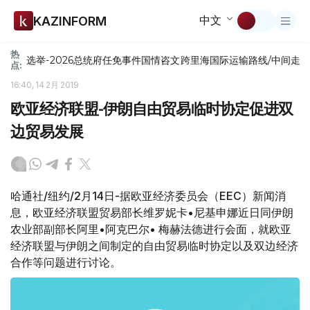
中文
KAZINFORM
热
选举-2026
总统府
任免
事件
国情咨文
跨里海国际运输路线/中间走
点:
16:40, 14 2月 2019
欧亚经济联盟-伊朗自由贸易临时协定促进双
边贸易发展
哈通社/纽约/2月14日-据欧亚经济委员会（EEC）新闻消
息，欧亚经济联盟贸易部长维罗妮卡•尼基申娜近日同伊朗
农业部副部长阿里•阿克巴尔• 梅赫法德进行会面，就欧亚
经济联盟与伊朗之间制定的自由贸易临时协定以及双边经济
合作等问题进行讨论。