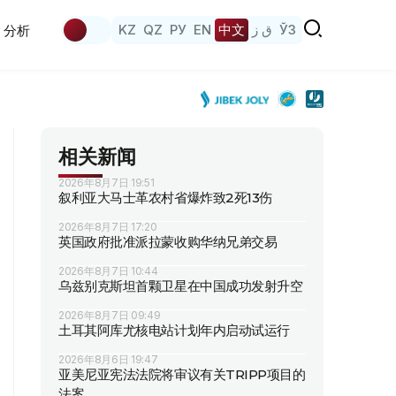
KZ
QZ
РУ
EN
中文
ق ز
ЎЗ
分析
相关新闻
2026年8月7日 19:51
叙利亚大马士革农村省爆炸致2死13伤
2026年8月7日 17:20
英国政府批准派拉蒙收购华纳兄弟交易
2026年8月7日 10:44
乌兹别克斯坦首颗卫星在中国成功发射升空
2026年8月7日 09:49
土耳其阿库尤核电站计划年内启动试运行
2026年8月6日 19:47
亚美尼亚宪法法院将审议有关TRIPP项目的
法案