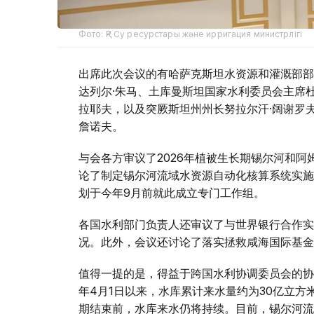
Фото: ҚР Су ресурстары және ирригация министрлігі
出席此次会议的有哈萨克斯坦水资源和灌溉部部
达列尔·朱马、土库曼斯坦国家水利委员会主席杜
拉耶夫，以及突厥斯坦州州长努拉尔汗·阔谢罗
詹诺夫。
与会各方审议了2026年植被生长期锡尔河和
论了制定锡尔河流域水资源自动化核算系统实施
划于今年9月前就此成立专门工作组。
各国水利部门负责人还审议了与世界银行合作实
况。此外，会议还讨论了落实拯救咸海国际基金
值得一提的是，得益于跨国水利协调委员会的协
年4月1日以来，水库累计来水量约为30亿立
期结束前，水库来水仍将持续。目前，锡尔河流