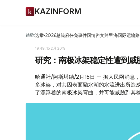
KAZINFORM
选举-2026
总统府
任免
事件
国情咨文
跨里海国际运输路
趋势:
19:49, 15 2月 2019
研究：南极冰架稳定性遭到威
哈通社/阿斯塔纳/2月15日 -- 据人民网
多冰架，对其因表面融水湖的水流进出所造
了漂浮着的南极冰架弯曲，并可能威胁到其稳