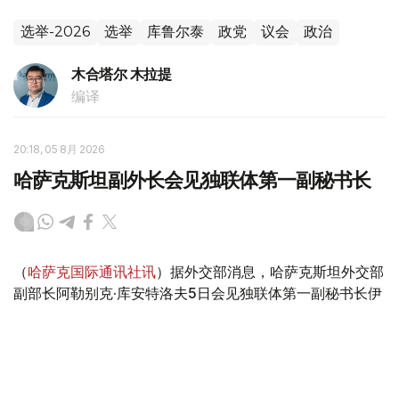
选举-2026
选举
库鲁尔泰
政党
议会
政治
木合塔尔 木拉提
编译
20:18, 05 8月 2026
哈萨克斯坦副外长会见独联体第一副秘书长
（
哈萨克国际通讯社讯
）据外交部消息，哈萨克斯坦外交部
副部长阿勒别克·库安特洛夫5日会见独联体第一副秘书长伊
戈尔·彼得里申科。