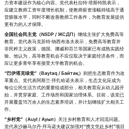
力资本建设作为核心内容。党代表杜拉特·塔斯特凯表示，
应建立教师工资年度增长机制，使教师薪资涨幅持续高于通
货膨胀水平，同时不断改善教师工作条件，为教育发展提供
更有力的人才保障。
全国社会民主党（NSDP / ЖСДП）
继续主张扩大免费高等
教育。党代表马克苏特·纳西布洛夫表示，免费高等教育并
非民粹主义政策，德国、挪威和芬兰等国家已有成熟实践经
验。他认为，高等教育机会不应仅取决于家庭经济条件，而
应让更多青年享有接受大学教育的机会。
“巴伊塔克绿党”（Baytaq / Байтақ）
则把生态教育作为改
革重点。党代表阿斯兰·拜扎哈诺夫表示，生态文化应成为
每位公民生活方式的重要组成部分，相关教育应从幼儿园开
始，并贯穿家庭、工作场所和国家治理体系。目前，该党已
开展覆盖15万余人的生态素养培训，并计划继续扩大相关工
作。
“乡村党”（Auyl / Ауыл）
关注乡村教育和人才回流问题。
党代表沙赫马尔丹·拜马诺夫建议加强对“携文凭赴乡村”项目