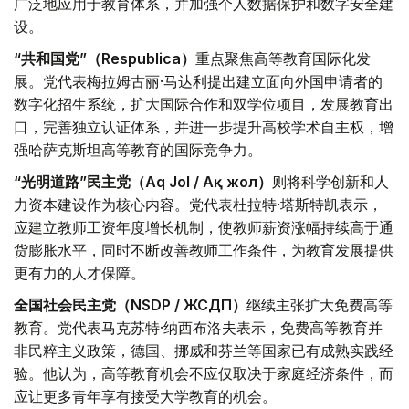
广泛地应用于教育体系，并加强个人数据保护和数字安全建
设。
“共和国党”（Respublica）
重点聚焦高等教育国际化发
展。党代表梅拉姆古丽·马达利提出建立面向外国申请者的
数字化招生系统，扩大国际合作和双学位项目，发展教育出
口，完善独立认证体系，并进一步提升高校学术自主权，增
强哈萨克斯坦高等教育的国际竞争力。
“光明道路”民主党（Aq Jol / Ақ жол）
则将科学创新和人
力资本建设作为核心内容。党代表杜拉特·塔斯特凯表示，
应建立教师工资年度增长机制，使教师薪资涨幅持续高于通
货膨胀水平，同时不断改善教师工作条件，为教育发展提供
更有力的人才保障。
全国社会民主党（NSDP / ЖСДП）
继续主张扩大免费高等
教育。党代表马克苏特·纳西布洛夫表示，免费高等教育并
非民粹主义政策，德国、挪威和芬兰等国家已有成熟实践经
验。他认为，高等教育机会不应仅取决于家庭经济条件，而
应让更多青年享有接受大学教育的机会。