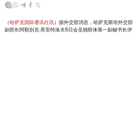
（
哈萨克国际通讯社讯
）据外交部消息，哈萨克斯坦外交部
副部长阿勒别克·库安特洛夫5日会见独联体第一副秘书长伊
戈尔·彼得里申科。
Photo credit: mfa.gov.kz