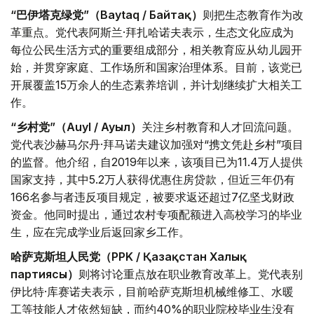
“巴伊塔克绿党”（Baytaq / Байтақ）
则把生态教育作为改
革重点。党代表阿斯兰·拜扎哈诺夫表示，生态文化应成为
每位公民生活方式的重要组成部分，相关教育应从幼儿园开
始，并贯穿家庭、工作场所和国家治理体系。目前，该党已
开展覆盖15万余人的生态素养培训，并计划继续扩大相关工
作。
“乡村党”（Auyl / Ауыл）
关注乡村教育和人才回流问题。
党代表沙赫马尔丹·拜马诺夫建议加强对“携文凭赴乡村”项目
的监督。他介绍，自2019年以来，该项目已为11.4万人提供
国家支持，其中5.2万人获得优惠住房贷款，但近三年仍有
166名参与者违反项目规定，被要求返还超过7亿坚戈财政
资金。他同时提出，通过农村专项配额进入高校学习的毕业
生，应在完成学业后返回家乡工作。
哈萨克斯坦人民党（PPK / Қазақстан Халық
партиясы）
则将讨论重点放在职业教育改革上。党代表别
伊比特·库赛诺夫表示，目前哈萨克斯坦机械维修工、水暖
工等技能人才依然短缺，而约40%的职业院校毕业生没有