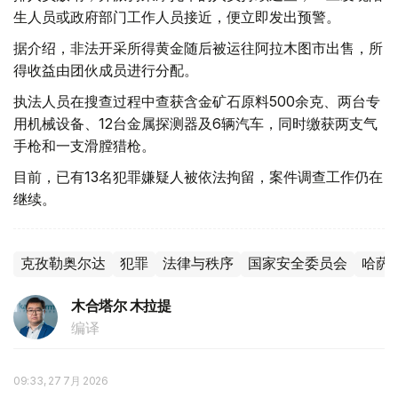
生人员或政府部门工作人员接近，便立即发出预警。
据介绍，非法开采所得黄金随后被运往阿拉木图市出售，所
得收益由团伙成员进行分配。
执法人员在搜查过程中查获含金矿石原料500余克、两台专
用机械设备、12台金属探测器及6辆汽车，同时缴获两支气
手枪和一支滑膛猎枪。
目前，已有13名犯罪嫌疑人被依法拘留，案件调查工作仍在
继续。
克孜勒奥尔达
犯罪
法律与秩序
国家安全委员会
哈萨
木合塔尔 木拉提
编译
09:33, 27 7月 2026