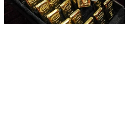
Фото: ӨзА
季度报告显示，哈萨克斯坦国家银行黄金储备增加了15吨。
波兰是2026年第二季度最大的黄金买家。该国在2026年第
二季度增加了51吨黄金储备。
中国购买了33吨黄金，乌兹别克斯坦购买了16吨，哈萨克
斯坦购买了15吨。约旦和捷克共和国的中央银行也分别增加
了6吨黄金储备。
全球各国央行在第二季度共购买了约289吨黄金，比2025年
同期增长了62%。去年同期，黄金购买量约为178吨。
世界黄金协会称，黄金需求的增长受到地缘政治不确定性、
本季度贵金属价格下跌，以及各国寻求国际储备多元化等因
素的影响。